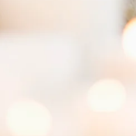
Psikoloji ile Mutlu Olmanın Anahtarları
Pozitif psikoloji terimi son yıllarda daha çok kullanılmaya başlanan
ve popülerlik kazanmış bir terimdir. Bu terimi farklı yerlerden...