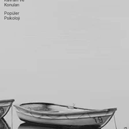
Fikirler
AP
Psychology
Kavram ve
Konuları
Popüler
Psikoloji