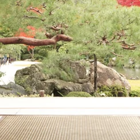
Fuat Can Çalışkan
5 Oca 2019
2 dakikada okunur
Bilinçli Farkındalık (Mindfulness, Kendindelik) Egzersi
Sırasında Uyuyakalıyorum, Ne Yapabilirim?
Meditasyon yaparken zorlanabileceğiniz bir konu ise uyanık
kalmaktır. Tabii amacınız uyumak değilse :). Bilinçli farkındalık...