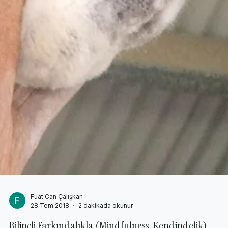
Fuat Can Çalışkan
29 Tem 2018
2 dakikada okunur
Bilinçli Farkındalık (Mindfulness, Kendindelik)
Egzersizleri İçin Zaman Ayırmak
Bilinçli farkındalık (mindfulness, kendindelik) egzersizlerinin iki
temel çeşidi bulunmaktadır. Bunlar formal ve informal
egzersizlerdir....