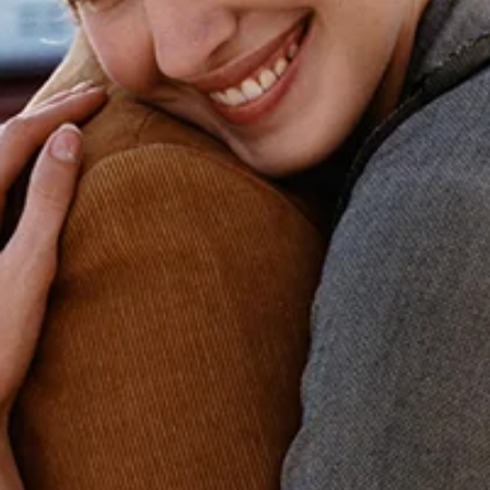
Şükran Üzerine Çalışma ve Şükran Duymanın Faydala
“Bittiği için üzülmeyin, yaşandığı için sevinin.” diye Dr Seuss’un bir
sözü vardır. Çok da ilginç ve güzel bir bakış açısıdır bu....