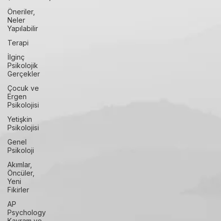
Bozukluklar
Bilinçli
Farkındalık
(Mindfulness)
Öneriler,
Neler
Yapılabilir
Terapi
İlginç
Psikolojik
Gerçekler
Çocuk ve
Ergen
Psikolojisi
Yetişkin
Psikolojisi
Genel
Psikoloji
Akımlar,
Öncüler,
Yeni