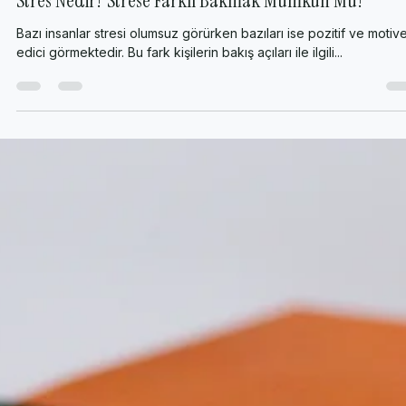
Fuat Can Çalışkan
19 Oca 2019
2 dakikada okunur
Stres Nedir? Strese Farklı Bakmak Mümkün Mü?
Bazı insanlar stresi olumsuz görürken bazıları ise pozitif ve motiv
edici görmektedir. Bu fark kişilerin bakış açıları ile ilgili...