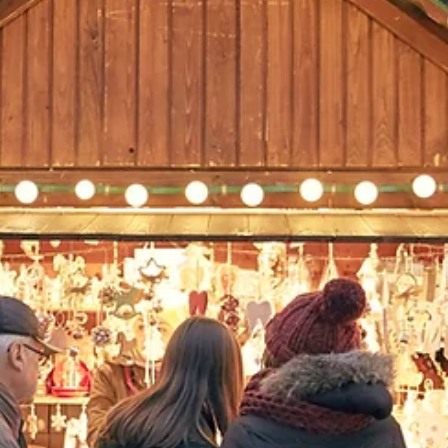
Fuat Can Çalışkan
13 Oca 2019
1 dakikada okunur
Günde 5 Dakika Harcayarak Depresyonunuzu Azaltın
Amerika’daki bir üniversitede pozitif psikoloji alanında çalışmalar
yürüten bir grup bilim adamı önemli bir keşfe imza atmıştır....