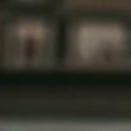
YKS Ne Zaman Açıklanacak? YKS Sonucum
Açıklandığında Neler Yapmalıyım?
2024 YKS Sınav sonuçları 17 Temmuz 2024 tarihinde açıklanacaktı
YKS sonuçları hangi üniversiteye ve hangi bölüme
yerleşebileceğinizi belir