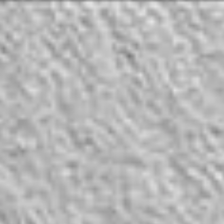
Profesyonel gelişim ve kariyer yolculuğu çoğu zaman karmaşık 
zorlu görünebilir. Ancak, Adaira Landry ve Resa E. Lewiss, bu
zorlukların kü