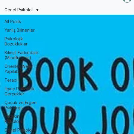
Ana Sayfa
Blog
Hakkında
İletişim
Genel Psikoloji
All Posts
Yanlış Bilinenler
Psikolojik
Bozukluklar
Bilinçli Farkındalık
(Mindfulness)
Öneriler, Neler
Yapılabilir
Terapi
İlginç Psikolojik
Gerçekler
Çocuk ve Ergen
Psikolojisi
Yetişkin