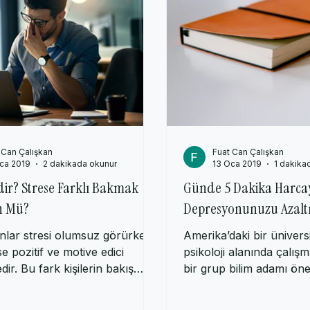
 Can Çalışkan
Fuat Can Çalışkan
ca 2019
2 dakikada okunur
13 Oca 2019
1 dakika
dir? Strese Farklı Bakmak
Günde 5 Dakika Harca
 Mü?
Depresyonunuzu Azalt
anlar stresi olumsuz görürken
Amerika’daki bir üniversi
se pozitif ve motive edici
psikoloji alanında çalış
ir. Bu fark kişilerin bakış
bir grup bilim adamı öne
lgili...
imza atmıştır....