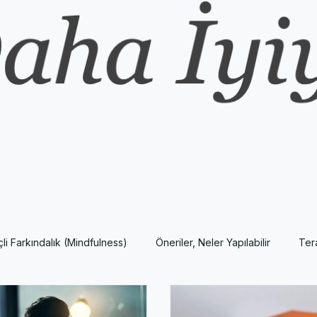
nçli Farkındalık (Mindfulness)
Öneriler, Neler Yapılabilir
Ter
Yeni Fikirler
AP Psychology Kavram ve Konuları
Popüler P