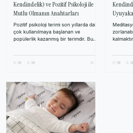
Bilinçli Farkındalık (Mindfulness,
Bilinçli
Kendindelik) ve Pozitif Psikoloji ile
Kendinde
Mutlu Olmanın Anahtarları
Uyuyakal
Pozitif psikoloji terimi son yıllarda daha
Meditas
çok kullanılmaya başlanan ve
zorlanabi
popülerlik kazanmış bir terimdir. Bu
kalmaktı
terimi farklı yerlerden...
değilse :)