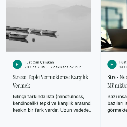
Fuat Can Çalışkan
Fuat
20 Oca 2019
2 dakikada okunur
19 O
Strese Tepki Vermektense Karşılık
Stres Ne
Vermek
Mümkün
Bilinçli farkındalıkta (mindfulness,
Bazı ins
kendindelik) tepki ve karşılık arasında
bazıları i
keskin bir fark vardır. Uzun vadede
görmekted
bilinçli farkındalık...
açıları ile i