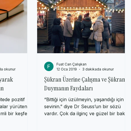
Fuat Can Çalışkan
da okunur
12 Oca 2019
3 dakikada okunur
yarak
Şükran Üzerine Çalışma ve Şükran
ın
Duymanın Faydaları
tede pozitif
“Bittiği için üzülmeyin, yaşandığı için
malar yürüten
sevinin.” diye Dr Seuss’un bir sözü
mli bir keşfe
vardır. Çok da ilginç ve güzel bir bakış
açısıdır bu....