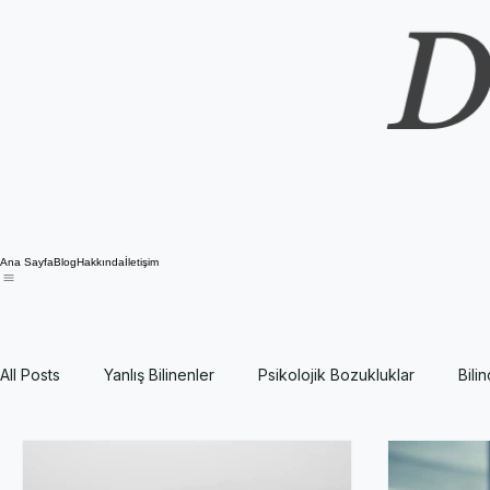
Ana Sayfa
Blog
Hakkında
İletişim
All Posts
Yanlış Bilinenler
Psikolojik Bozukluklar
Bili
Yetişkin Psikolojisi
Genel Psikoloji
Akımlar, Öncüler, 