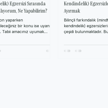
 Farkındalık (Mindfulness,
Bilinçli Farkındalık (M
lik) Egzersizi Sırasında
Kendindelik) Egzersizl
ıyorum, Ne Yapabilirim?
Ayırmak
yon yaparken
Bilinçli farkındalık (mind
leceğiniz bir konu ise uyanık
kendindelik) egzersizleri
r. Tabii amacınız uyumak
çeşidi bulunmaktadır. B
. Bilinçli farkındalık...
informal egzersizlerdir...