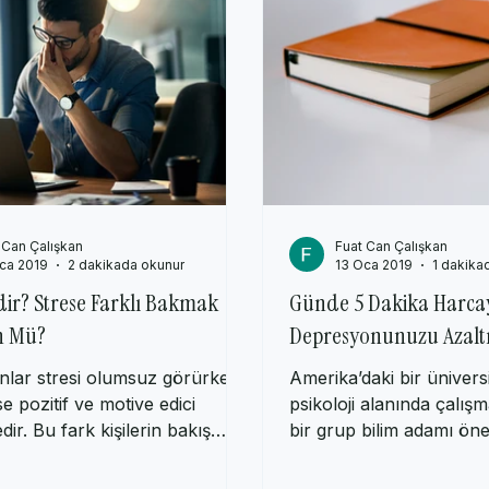
 Can Çalışkan
Fuat Can Çalışkan
ca 2019
2 dakikada okunur
13 Oca 2019
1 dakika
dir? Strese Farklı Bakmak
Günde 5 Dakika Harca
 Mü?
Depresyonunuzu Azalt
anlar stresi olumsuz görürken
Amerika’daki bir üniversi
se pozitif ve motive edici
psikoloji alanında çalış
ir. Bu fark kişilerin bakış
bir grup bilim adamı öne
lgili...
imza atmıştır....