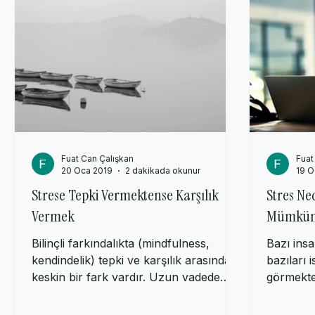
Fuat Can Çalışkan
Fuat
20 Oca 2019
2 dakikada okunur
19 O
Strese Tepki Vermektense Karşılık
Stres Ne
Vermek
Mümkün
Bilinçli farkındalıkta (mindfulness,
Bazı ins
kendindelik) tepki ve karşılık arasında
bazıları i
keskin bir fark vardır. Uzun vadede
görmekted
bilinçli farkındalık...
açıları ile i