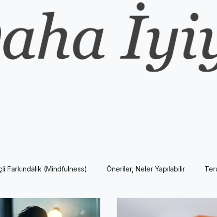
nçli Farkındalık (Mindfulness)
Öneriler, Neler Yapılabilir
Ter
Yeni Fikirler
AP Psychology Kavram ve Konuları
Popüler P