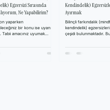
 Farkındalık (Mindfulness,
Bilinçli Farkındalık (M
lik) Egzersizi Sırasında
Kendindelik) Egzersizl
ıyorum, Ne Yapabilirim?
Ayırmak
yon yaparken
Bilinçli farkındalık (mind
leceğiniz bir konu ise uyanık
kendindelik) egzersizleri
r. Tabii amacınız uyumak
çeşidi bulunmaktadır. B
. Bilinçli farkındalık...
informal egzersizlerdir...