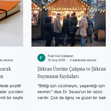
Fuat Can Çalışkan
da okunur
12 Oca 2019
3 dakikada okunur
yarak
Şükran Üzerine Çalışma ve Şükran
ın
Duymanın Faydaları
tede pozitif
“Bittiği için üzülmeyin, yaşandığı için
malar yürüten
sevinin.” diye Dr Seuss’un bir sözü
mli bir keşfe
vardır. Çok da ilginç ve güzel bir bakış
açısıdır bu....