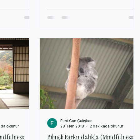
Fuat Can Çalışkan
ada okunur
28 Tem 2018
2 dakikada okunur