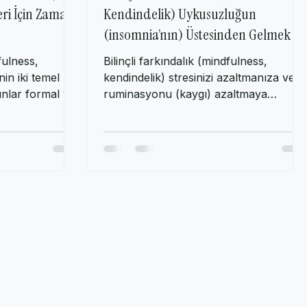
indfulness,
Bilinçli Farkındalıkla (Mindfulness,
eri İçin Zaman
Kendindelik) Uykusuzluğun
(insomnia’nın) Üstesinden Gelmek
fulness,
Bilinçli farkındalık (mindfulness,
nin iki temel
kendindelik) stresinizi azaltmanıza ve
unlar formal ve
ruminasyonu (kaygı) azaltmaya
.
yardımcı olur. Bilinçli...