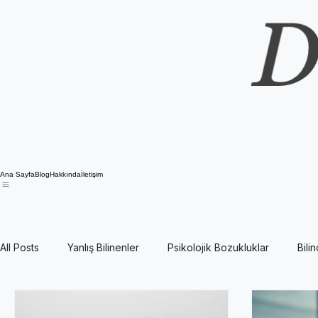
Ana Sayfa
Blog
Hakkında
İletişim
All Posts
Yanlış Bilinenler
Psikolojik Bozukluklar
Bili
Yetişkin Psikolojisi
Genel Psikoloji
Akımlar, Öncüler, 