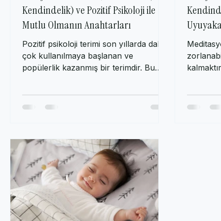
Bilinçli Farkındalık (Mindfulness,
Bilinçli
Kendindelik) ve Pozitif Psikoloji ile
Kendinde
Mutlu Olmanın Anahtarları
Uyuyakal
Pozitif psikoloji terimi son yıllarda daha
Meditas
çok kullanılmaya başlanan ve
zorlanabi
popülerlik kazanmış bir terimdir. Bu
kalmaktı
terimi farklı yerlerden...
değilse :)