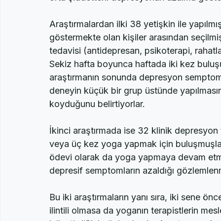
araştırmalar da karar vermelerinde etkili ol
orta şiddetteki depresyonun azalma göster
Araştırmalardan ilki 38 yetişkin ile yapılmış
göstermekte olan kişiler arasından seçilmi
tedavisi (antidepresan, psikoterapi, rahatla
Sekiz hafta boyunca haftada iki kez bulu
araştırmanın sonunda depresyon semptomla
deneyin küçük bir grup üstünde yapılması
koyduğunu belirtiyorlar.  
İkinci araştırmada ise 32 klinik depresyon tan
veya üç kez yoga yapmak için buluşmuşlar
ödevi olarak da yoga yapmaya devam etmiş
depresif semptomların azaldığı gözlemlen