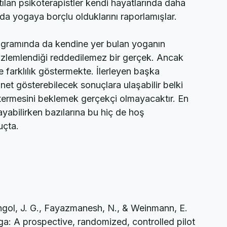
nce yapılmış başka bir araştırma da depresyonla 
leki yaşamlarını ve kişisel yaşamlarını 
tılan psikoterapistler kendi hayatlarında daha 
da yogaya borçlu olduklarını raporlamışlar.
programında da kendine yer bulan yoganın 
n gözlemlendiği reddedilemez bir gerçek. Ancak 
e farklılık göstermekte. İlerleyen başka 
net gösterebilecek sonuçlara ulaşabilir belki 
östermesini beklemek gerçekçi olmayacaktır. En 
ayabilirken bazılarına bu hiç de hoş 
uçta.