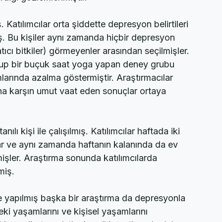
abilir. Zira bu araştırmalarda yoga vesilesiyle 
diği gözlemlenmiştir.
. Katılımcılar orta şiddette depresyon belirtileri 
ş. Bu kişiler aynı zamanda hiçbir depresyon 
tıcı bitkiler) görmeyenler arasından seçilmişler. 
şup bir buçuk saat yoga yapan deney grubu 
rında azalma göstermiştir. Araştırmacılar 
na karşın umut vaat eden sonuçlar ortaya 
ılı kişi ile çalışılmış. Katılımcılar haftada iki 
 ve aynı zamanda haftanın kalanında da ev 
ler. Araştırma sonunda katılımcılarda 
miş.