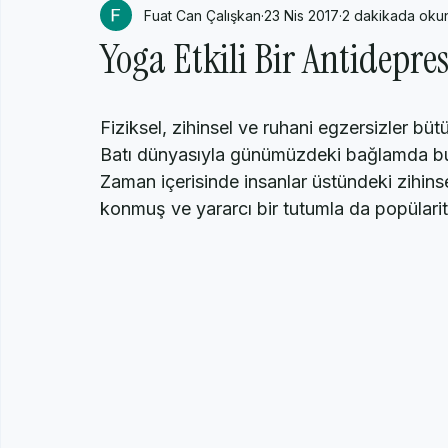
Fuat Can Çalışkan
23 Nis 2017
2 dakikada oku
Yetişkin Psikolojisi
Genel Psikoloji
Akımlar, Öncüler, 
Yoga Etkili Bir Antidepre
Fiziksel, zihinsel ve ruhani egzersizler bü
Batı dünyasıyla günümüzdeki bağlamda bul
Zaman içerisinde insanlar üstündeki zihinsel 
konmuş ve yararcı bir tutumla da popülarite