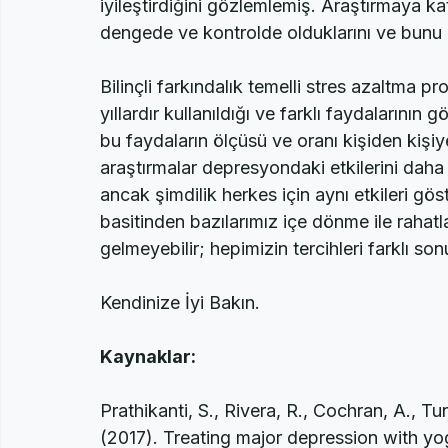
Bu iki araştırmaların yanı sıra, iki sene ö
ilintili olmasa da yoganın terapistlerin mes
iyileştirdiğini gözlemlemiş. Araştırmaya ka
dengede ve kontrolde olduklarını ve bunu 
Bilinçli farkındalık temelli stres azaltma 
yıllardır kullanıldığı ve farklı faydalarını
bu faydaların ölçüsü ve oranı kişiden kişiy
araştırmalar depresyondaki etkilerini daha 
ancak şimdilik herkes için aynı etkileri g
basitinden bazılarımız içe dönme ile rahatl
gelmeyebilir; hepimizin tercihleri farklı son
Kendinize İyi Bakın.
Kaynaklar: