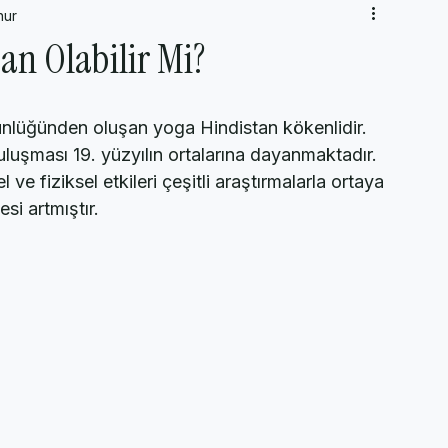
nur
Yeni Fikirler
AP Psychology Kavram ve Konuları
Popüler P
san Olabilir Mi?
tünlüğünden oluşan yoga Hindistan kökenlidir. 
uşması 19. yüzyılın ortalarına dayanmaktadır. 
ve fiziksel etkileri çeşitli araştırmalarla ortaya 
si artmıştır.