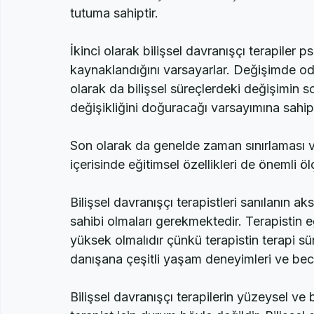
birliktelik temelli ilişki oluşudur. Terapis
ederler ve danışan tüm süreçten haberdardır
tutuma sahiptir.
İkinci olarak bilişsel davranışçı terapiler ps
kaynaklandığını varsayarlar. Değişimde odak 
olarak da bilişsel süreçlerdeki değişimin
değişikliğini doğuracağı varsayımına sahipl
Son olarak da genelde zaman sınırlaması ve 
içerisinde eğitimsel özellikleri de önemli öl
Bilişsel davranışçı terapistleri sanılanın 
sahibi olmaları gerekmektedir. Terapistin eğ
yüksek olmalıdır çünkü terapistin terapi sü
danışana çeşitli yaşam deneyimleri ve bece