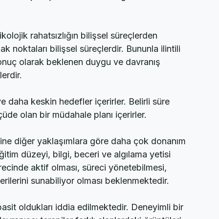
t ve danışan terapi yolculuğunda beraber seyahat 
. Terapist şeffaf ve bolca bilgi veren bir 
ikolojik rahatsızlığın bilişsel süreçlerden 
noktaları bilişsel süreçlerdir. Bununla ilintili 
 sonuç olarak beklenen duygu ve davranış 
erdir.
daha keskin hedefler içerirler. Belirli süre 
çüde olan bir müdahale planı içerirler.
aksine diğer yaklaşımlara göre daha çok donanım 
itim düzeyi, bilgi, beceri ve algılama yetisi 
recinde aktif olması, süreci yönetebilmesi, 
rilerini sunabiliyor olması beklenmektedir.