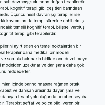
olarak karşımıza çıkarlar. Birinci nesil 
en salt davranışçı akımdan doğan terapilerdir. 
rapi, kognitif terapi gibi çeşitleri barındıran 
lerdir. Üçüncü nesil davranışçı terapiler ise 
rklı kavramları da terapi sürecine dahil etmiş 
kındalık temelli kognitif terapi, bilişsel varoluş 
gnitif terapi gibi terapilerdir.
apilerini ayırt eden en temel noktalardan bir 
esil terapiler daha medikal bir modeli 
i ve sorunlu bakmakla birlikte onu düzeltmeye 
kal modelden uzaktırlar ve danışana daha çok 
ünü reddederler.
aşımları içinde barındırmasına rağmen ortak 
 terapist ve danışan arasında dayanışma ve 