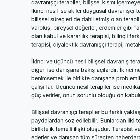
Temelde davranışçı terapiler üç farklı nesil 
davranışçı terapiler, bilişsel kısmı içermey
İkinci nesil ise akılcı duygusal davranışçı te
bilişsel süreçleri de dahil etmiş olan terapi
varoluş, bireysel değerler, erdemler gibi fa
olan kabul ve kararlılık terapisi, bilinçli far
terapisi, diyalektik davranışçı terapi, metako
İkinci ve üçüncü nesil bilişsel davranış ter
diğeri ise danışana bakış açılardır. İkinci n
benimsemek ile birlikte danışana probleml
çalışırlar. Üçüncü nesil terapiler ise medi
güç verirler, onun sorunlu olduğu ön kabul
Bilişsel davranışçı terapiler bu farklı yakl
paydalardan söz edilebilir. Bunlardan ilki