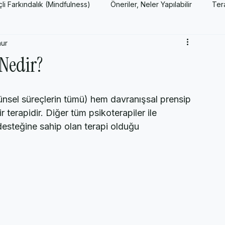
nçli Farkındalık (Mindfulness)
Öneriler, Neler Yapılabilir
Ter
nur
Yeni Fikirler
AP Psychology Kavram ve Konuları
Popüler P
 Nedir?
şünsel süreçlerin tümü) hem davranışsal prensip 
r terapidir. Diğer tüm psikoterapiler ile 
desteğine sahip olan terapi olduğu 