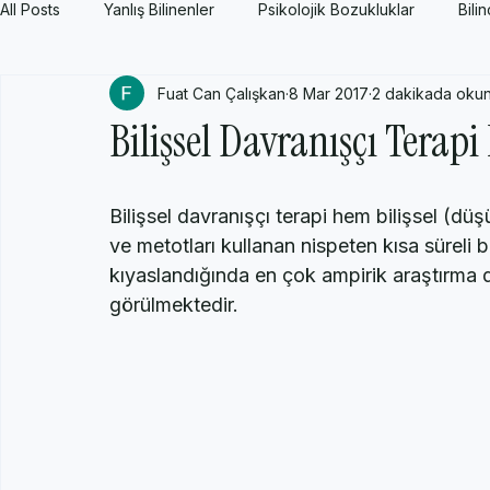
All Posts
Yanlış Bilinenler
Psikolojik Bozukluklar
Bili
Fuat Can Çalışkan
8 Mar 2017
2 dakikada oku
Yetişkin Psikolojisi
Genel Psikoloji
Akımlar, Öncüler, 
Bilişsel Davranışçı Terapi
Bilişsel davranışçı terapi hem bilişsel (dü
ve metotları kullanan nispeten kısa süreli bi
kıyaslandığında en çok ampirik araştırma 
görülmektedir.