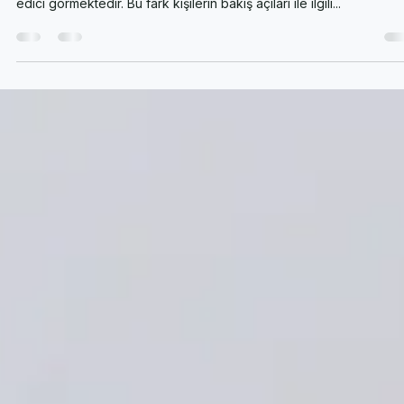
Fuat Can Çalışkan
19 Oca 2019
2 dakikada okunur
Stres Nedir? Strese Farklı Bakmak Mümkün Mü?
Bazı insanlar stresi olumsuz görürken bazıları ise pozitif ve motiv
edici görmektedir. Bu fark kişilerin bakış açıları ile ilgili...