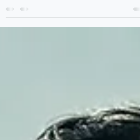
Fuat Can Çalışkan
20 Oca 2019
2 dakikada okunur
Strese Tepki Vermektense Karşılık Vermek
Bilinçli farkındalıkta (mindfulness, kendindelik) tepki ve karşılık
arasında keskin bir fark vardır. Uzun vadede bilinçli farkındalık...