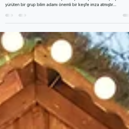
Fuat Can Çalışkan
13 Oca 2019
1 dakikada okunur
Günde 5 Dakika Harcayarak Depresyonunuzu Azaltın
Amerika’daki bir üniversitede pozitif psikoloji alanında çalışmalar
yürüten bir grup bilim adamı önemli bir keşfe imza atmıştır....