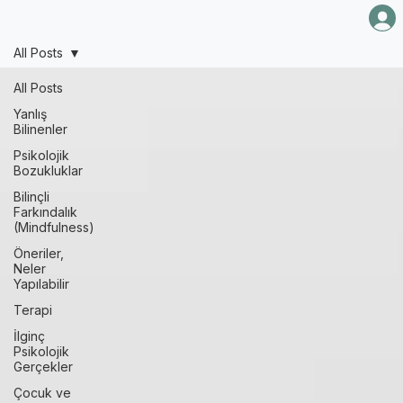
Ana Sayfa
Blog
Hakkında
İletişim
All Posts
All Posts
Yanlış
Bilinenler
Psikolojik
Bozukluklar
Bilinçli
Farkındalık
(Mindfulness)
Öneriler,
Neler
Yapılabilir
Terapi
İlginç
Psikolojik