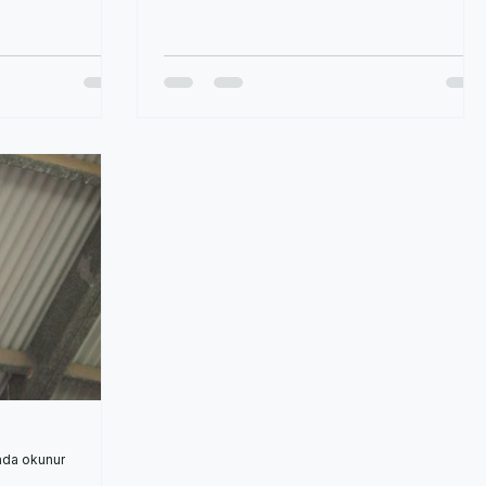
açısıdır bu....
ada okunur