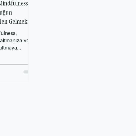
(Mindfulness,
luğun
nden Gelmek
fulness,
azaltmanıza ve
altmaya