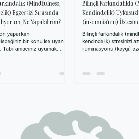
 Farkındalık (Mindfulness,
Bilinçli Farkındalıkla 
lik) Egzersizi Sırasında
Kendindelik) Uykusuz
ıyorum, Ne Yapabilirim?
(insomnia’nın) Üstesi
yon yaparken
Bilinçli farkındalık (mind
leceğiniz bir konu ise uyanık
kendindelik) stresinizi 
r. Tabii amacınız uyumak
ruminasyonu (kaygı) az
. Bilinçli farkındalık...
yardımcı olur. Bilinçli...