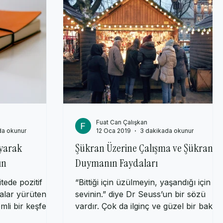
sikoloji
Fuat Can Çalışkan
da okunur
12 Oca 2019
3 dakikada okunur
yarak
Şükran Üzerine Çalışma ve Şükran
ın
Duymanın Faydaları
tede pozitif
“Bittiği için üzülmeyin, yaşandığı için
malar yürüten
sevinin.” diye Dr Seuss’un bir sözü
mli bir keşfe
vardır. Çok da ilginç ve güzel bir bakış