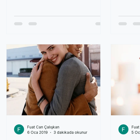
bilinçli farkındalık...
açıları ile i
Fuat Can Çalışkan
Fuat
6 Oca 2019
3 dakikada okunur
5 Oc