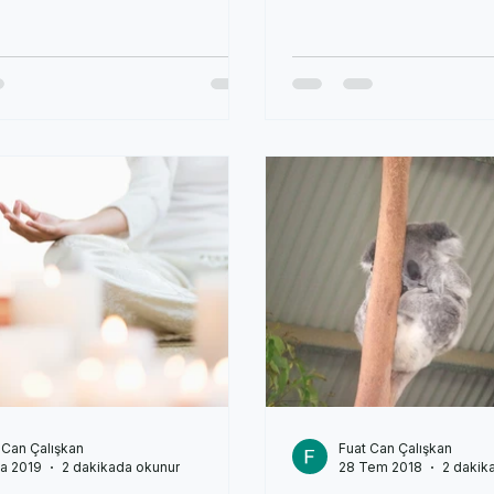
lgili...
imza atmıştır....
 Can Çalışkan
Fuat Can Çalışkan
a 2019
2 dakikada okunur
28 Tem 2018
2 dakik