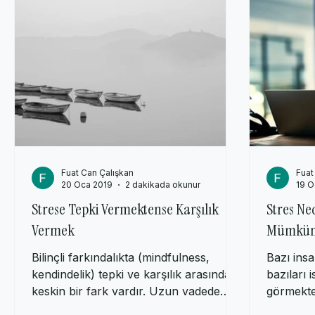
Yetişkin Psikolojisi
Genel Psikoloji
Akımlar, Öncüler, 
Fuat Can Çalışkan
Fuat
20 Oca 2019
2 dakikada okunur
19 O
Strese Tepki Vermektense Karşılık
Stres Ne
Vermek
Mümkün
Bilinçli farkındalıkta (mindfulness,
Bazı ins
kendindelik) tepki ve karşılık arasında
bazıları i
keskin bir fark vardır. Uzun vadede
görmekted