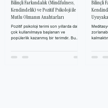
Bilinçli Farkındalık (Mindfulness,
Bilinçli
Kendindelik) ve Pozitif Psikoloji ile
Kendinde
Mutlu Olmanın Anahtarları
Uyuyakal
Pozitif psikoloji terimi son yıllarda daha
Meditas
çok kullanılmaya başlanan ve
zorlanabi
popülerlik kazanmış bir terimdir. Bu
kalmaktı
terimi farklı yerlerden...
değilse :)