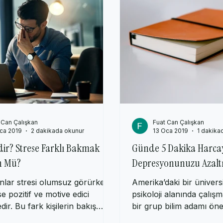
Yeni Fikirler
AP Psychology Kavram ve Konuları
Popüler P
 Can Çalışkan
Fuat Can Çalışkan
ca 2019
2 dakikada okunur
13 Oca 2019
1 dakika
dir? Strese Farklı Bakmak
Günde 5 Dakika Harca
 Mü?
Depresyonunuzu Azalt
anlar stresi olumsuz görürken
Amerika’daki bir üniversi
se pozitif ve motive edici
psikoloji alanında çalış
ir. Bu fark kişilerin bakış
bir grup bilim adamı öne