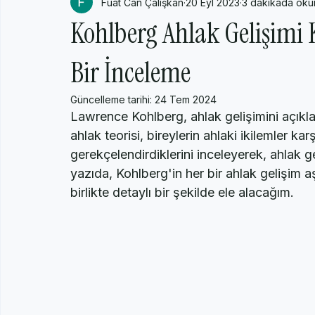
Fuat Can Çalışkan
20 Eyl 2023
3 dakikada oku
Yetişkin Psikolojisi
Genel Psikoloji
Akımlar, Öncüler, 
Kohlberg Ahlak Gelişimi 
Bir İnceleme
Güncelleme tarihi:
24 Tem 2024
Lawrence Kohlberg, ahlak gelişimini açıkla
ahlak teorisi, bireylerin ahlaki ikilemler karş
gerekçelendirdiklerini inceleyerek, ahlak g
yazıda, Kohlberg'in her bir ahlak gelişim 
birlikte detaylı bir şekilde ele alacağım.