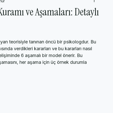
nur
Yeni Fikirler
AP Psychology Kavram ve Konuları
Popüler P
Kuramı ve Aşamaları: Detaylı
yan teorisiyle tanınan öncü bir psikologdur. Bu 
ısında verdikleri kararları ve bu kararları nasıl 
elişiminde 6 aşamalı bir model önerir. Bu 
aşamasını, her aşama için üç örnek durumla 