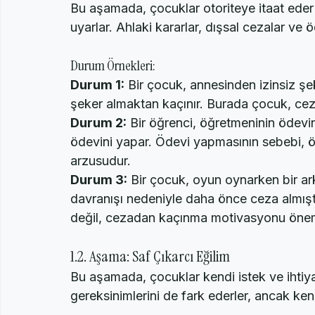
1.1. Aşama: Ceza ve İtaat Eğilimi
Bu aşamada, çocuklar otoriteye itaat eder 
uyarlar. Ahlaki kararlar, dışsal cezalar ve öd
Durum Örnekleri:
Durum 1:
 Bir çocuk, annesinden izinsiz şeke
şeker almaktan kaçınır. Burada çocuk, ce
Durum 2:
 Bir öğrenci, öğretmeninin ödevin
ödevini yapar. Ödevi yapmasının sebebi,
arzusudur.
Durum 3:
 Bir çocuk, oyun oynarken bir ark
davranışı nedeniyle daha önce ceza almıştı
değil, cezadan kaçınma motivasyonu öneml
1.2. Aşama: Saf Çıkarcı Eğilim
Bu aşamada, çocuklar kendi istek ve ihtiyaç