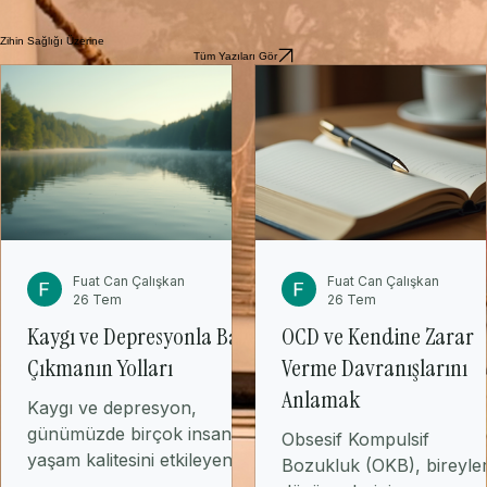
birbirini tamamlayan terapi yaklaşımlarıdır. BDT, bireyin düşüncelerini ve davranışlarını
değiştirmeye odaklanırken, ACT bireyin zorluklarını kabul etmesine, farkındalık ve değerlerine
dayalı eylemler gerçekleştirmesine yardımcı olur.
BDT ve ACT kullanan bir psikoterapist, bireyin ihtiyaçlarına göre terapi yaklaşımlarını birleştirebilir.
Örneğin, BDT, bireyin olumsuz düşüncelerini değiştirmeye yardımcı olurken, ACT bireyin
zorluklarını kabul etmesine ve farkındalık yaratmasına yardımcı olabilir.
Terapinin etkililiği için, BDT ve ACT kullanan bir psikoterapist, bireyin ihtiyaçlarına göre terapi planı
belirler ve bu iki terapi yaklaşımını birleştirebilir. Psikoterapist, bireyin duygusal refahını arttırmak,
insanların hayatlarının kontrolünü ele almalarına ve anlamlı bir yaşam sürmelerine yardımcı olmak
için bu yaklaşımları etkili olarak kullanır.
Zihin Sağlığı Üzerine
Tüm Yazıları Gör
Fuat Can Çalışkan
Fuat Can Çalışkan
26 Tem
26 Tem
Kaygı ve Depresyonla Başa
OCD ve Kendine Zarar
Çıkmanın Yolları
Verme Davranışlarını