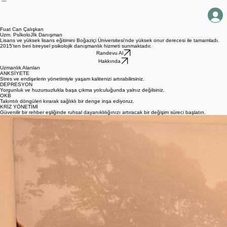
Blog
Hakkında
İletişim
Ana Sayfa
Fuat Can Çalışkan
Uzm. PsİkoloJİk Danışman
Lisans ve yüksek lisans eğitimini Boğaziçi Üniversitesi'nde yüksek onur derecesi ile tamamladı.
2015'ten beri bireysel psikolojik danışmanlık hizmeti sunmaktadır.
Randevu Al
Hakkında
Uzmanlık Alanları
ANKSİYETE
Stres ve endişelerin yönetimiyle yaşam kalitenizi artırabilirsiniz.
DEPRESYON
Yorgunluk ve huzursuzlukla başa çıkma yolculuğunda yalnız değilsiniz.
OKB
Takıntılı döngüleri kırarak sağlıklı bir denge inşa ediyoruz.
KRİZ YÖNETİMİ
Güvenilir bir rehber eşliğinde ruhsal dayanıklılığınızı artıracak bir değişim süreci başlatın.
Kullandığım Psİkoterapİ Yöntemlerİ
Uzman Psikolojik Danışman olarak kullandığı terapi yöntemleri;
Bilişsel Davranışçı Terapi (BDT) (CBT),
Kabul ve Kararlılık Terapisi (ACT),
Unified Protocol (UP) ve
Bilişsel Varoluş Terapisi (BVT).
Dr. Aaron Beck
ve
Dr. Judith Beck
'ten Bilişsel Davranış Terapisi (CBT) eğitimi aldı.
Dr. Russ
Harris
'ten Kabul ve Kararlılık Terapisi (ACT) eğitimi ve supervizyonu aldı. 2 sene boyunca
Prof. Dr.
Kadir Özer
'den Bilişsel Varoluş Terapisi (BVT) eğitimi ve süpervizyonu aldı.​
Bilişsel Davranışçı Terapi (BDT) ve Kabul ve Kararlılık Terapisi (ACT), farklı amaçları olan ancak