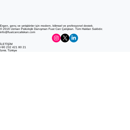
Ergen, genç ve yetişkinler için modern, bilimsel ve profesyonel destek.
© 2016 Uzman Psikolojik Danışman Fuat Can Çalışkan. Tüm Hakları Saklıdır.
info@fuatcancaliskan.com
İLETİŞİM
+90 232 421 80 21
İzmir, Türkiye