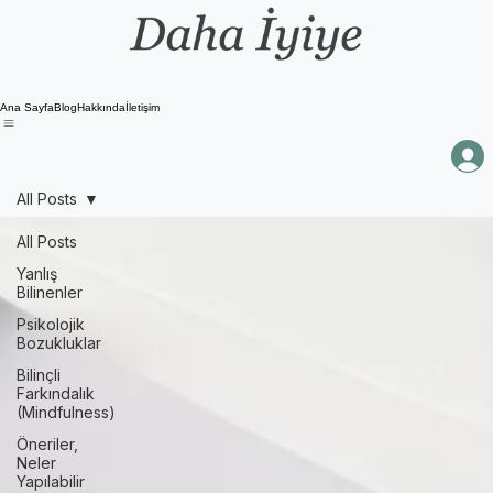
Ana Sayfa
Blog
Hakkında
İletişim
All Posts
All Posts
Yanlış
Bilinenler
Psikolojik
Bozukluklar
Bilinçli
Farkındalık
(Mindfulness)
Öneriler,