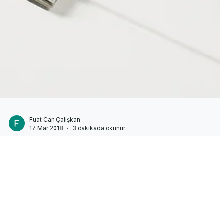
Fuat Can Çalışkan
17 Mar 2018
3 dakikada okunur
Subliminal Reklamlar Gerçekten İşe Yarıyor Mu?
Filmlerde ve medyada yer alan gizli subliminal mesajlar paniğe
neden oluyor. Bazen bu mesajların ürün tüketimine teşvik ettiği