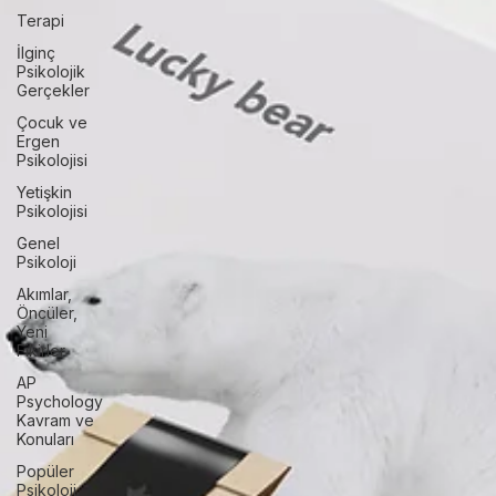
Neler
Yapılabilir
Terapi
İlginç
Psikolojik
Gerçekler
Çocuk ve
Ergen
Psikolojisi
Yetişkin
Psikolojisi
Genel
Psikoloji
Akımlar,
Öncüler,
Yeni
Fikirler
AP
Psychology
Kavram ve
Konuları