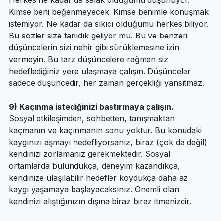
Herkes beni eleştirecek. Herkes bana bakıyor. 
Herkes ne kadar da salak olduğumu düşünüyor. 
Kimse beni beğenmeyecek. Kimse benimle konuşmak 
istemiyor. Ne kadar da sıkıcı olduğumu herkes biliyor. 
Bu sözler size tanıdık geliyor mu. Bu ve benzeri 
düşüncelerin sizi nehir gibi sürüklemesine izin 
vermeyin. Bu tarz düşüncelere rağmen siz 
hedeflediğiniz yere ulaşmaya çalışın. Düşünceler 
sadece düşüncedir, her zaman gerçekliği yansıtmaz.
9) Kaçınma istediğinizi bastırmaya çalışın.
Sosyal etkileşimden, sohbetten, tanışmaktan 
kaçmanın ve kaçınmanın sonu yoktur. Bu konudaki 
kaygınızı aşmayı hedefliyorsanız, biraz (çok da değil) 
kendinizi zorlamanız gerekmektedir. Sosyal 
ortamlarda bulundukça, deneyim kazandıkça, 
kendinize ulaşılabilir hedefler koydukça daha az 
kaygı yaşamaya başlayacaksınız. Önemli olan 
kendinizi alıştığınızın dışına biraz biraz itmenizdir.