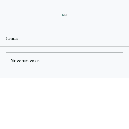
Yorumlar
Bir yorum yazın...
İş Yaşamında Mikro-Beceriler: Küçük Adımlarla
Büyük Başarılar