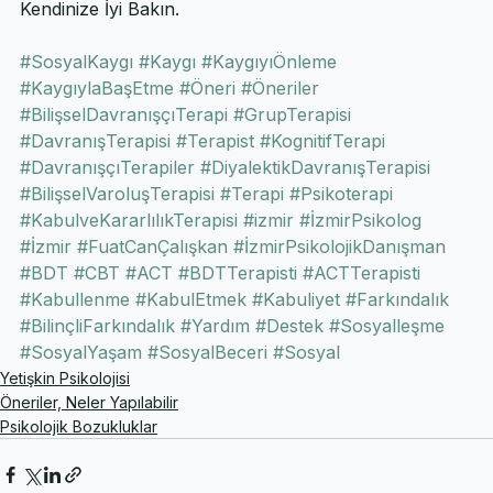
Kendinize İyi Bakın.
#SosyalKaygı
#Kaygı
#KaygıyıÖnleme
#KaygıylaBaşEtme
#Öneri
#Öneriler
#BilişselDavranışçıTerapi
#GrupTerapisi
#DavranışTerapisi
#Terapist
#KognitifTerapi
#DavranışçıTerapiler
#DiyalektikDavranışTerapisi
#BilişselVaroluşTerapisi
#Terapi
#Psikoterapi
#KabulveKararlılıkTerapisi
#izmir
#İzmirPsikolog
#İzmir
#FuatCanÇalışkan
#İzmirPsikolojikDanışman
#BDT
#CBT
#ACT
#BDTTerapisti
#ACTTerapisti
#Kabullenme
#KabulEtmek
#Kabuliyet
#Farkındalık
#BilinçliFarkındalık
#Yardım
#Destek
#Sosyalleşme
#SosyalYaşam
#SosyalBeceri
#Sosyal
Yetişkin Psikolojisi
Öneriler, Neler Yapılabilir
Psikolojik Bozukluklar