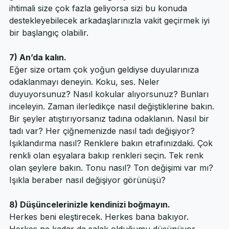
kendinize hedefleyin. Başka bir seçenek ise arkadaş 
grubu ve ortam olabilir. Eğer yabancılarla olma 
ihtimali size çok fazla geliyorsa sizi bu konuda 
destekleyebilecek arkadaşlarınızla vakit geçirmek iyi 
bir başlangıç olabilir.
7) An’da kalın.
Eğer size ortam çok yoğun geldiyse duyularınıza 
odaklanmayı deneyin. Koku, ses. Neler 
duyuyorsunuz? Nasıl kokular alıyorsunuz? Bunları 
inceleyin. Zaman ilerledikçe nasıl değiştiklerine bakın. 
Bir şeyler atıştırıyorsanız tadına odaklanın. Nasıl bir 
tadı var? Her çiğnemenizde nasıl tadı değişiyor? 
Işıklandırma nasıl? Renklere bakın etrafınızdaki. Çok 
renkli olan eşyalara bakıp renkleri seçin. Tek renk 
olan şeylere bakın. Tonu nasıl? Ton değişimi var mı? 
Işıkla beraber nasıl değişiyor görünüşü?
8) Düşüncelerinizle kendinizi boğmayın.