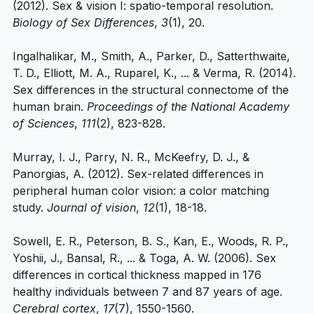
Abramov, I., Gordon, J., Feldman, O., & Chavarga, A. 
(2012). Sex & vision I: spatio-temporal resolution. 
Biology of Sex Differences
, 
3
(1), 20.
Ingalhalikar, M., Smith, A., Parker, D., Satterthwaite, 
T. D., Elliott, M. A., Ruparel, K., ... & Verma, R. (2014). 
Sex differences in the structural connectome of the 
human brain. 
Proceedings of the National Academy 
of Sciences
, 
111
(2), 823-828.
Murray, I. J., Parry, N. R., McKeefry, D. J., & 
Panorgias, A. (2012). Sex-related differences in 
peripheral human color vision: a color matching 
study. 
Journal of vision
, 
12
(1), 18-18.
Sowell, E. R., Peterson, B. S., Kan, E., Woods, R. P., 
Yoshii, J., Bansal, R., ... & Toga, A. W. (2006). Sex 
differences in cortical thickness mapped in 176 