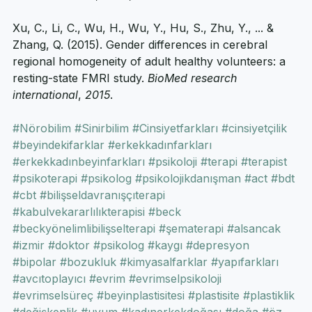
healthy individuals between 7 and 87 years of age. 
Cerebral cortex
, 
17
(7), 1550-1560.
Xu, C., Li, C., Wu, H., Wu, Y., Hu, S., Zhu, Y., ... & 
Zhang, Q. (2015). Gender differences in cerebral 
regional homogeneity of adult healthy volunteers: a 
resting-state FMRI study. 
BioMed research 
international
, 
2015
. 
#Nörobilim
#Sinirbilim
#Cinsiyetfarkları
#cinsiyetçilik
#beyindekifarklar
#erkekkadınfarkları
#erkekkadınbeyinfarkları
#psikoloji
#terapi
#terapist
#psikoterapi
#psikolog
#psikolojikdanışman
#act
#bdt
#cbt
#bilişseldavranışçıterapi
#kabulvekararlılıkterapisi
#beck
#beckyönelimlibilişselterapi
#şematerapi
#alsancak
#izmir
#doktor
#psikolog
#kaygı
#depresyon
#bipolar
#bozukluk
#kimyasalfarklar
#yapıfarkları
#avcıtoplayıcı
#evrim
#evrimselpsikoloji