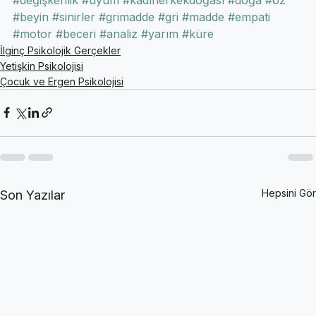
#evrimselsüreç
#beyinplastisitesi
#plastisite
#plastiklik
#değişkenlik
#uyum
#kadınerkekdoğası
#doğa
#öz
#beyin
#sinirler
#grimadde
#gri
#madde
#empati
#motor
#beceri
#analiz
#yarım
#küre
İlginç Psikolojik Gerçekler
Yetişkin Psikolojisi
Çocuk ve Ergen Psikolojisi
Hepsini Gör
Son Yazılar