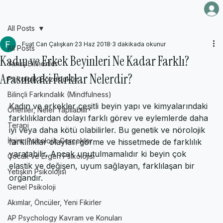
Ana Sayfa
Blog
Hakkında
İletişim
All Posts
Fuat Can Çalışkan
23 Haz 2018
3 dakikada okunur
All Posts
Kadın ve Erkek Beyinleri Ne Kadar Farklı?
Yanlış Bilinenler
Arasındaki Farklar Nelerdir?
Psikolojik Bozukluklar
Bilinçli Farkındalık (Mindfulness)
Kadın ve erkekler çeşitli beyin yapı ve kimyalarındaki 
Öneriler, Neler Yapılabilir
farklılıklardan dolayı farklı görev ve eylemlerde daha 
Terapi
iyi veya daha kötü olabilirler. Bu genetik ve nörolojik 
İlginç Psikolojik Gerçekler
farklılıklar olayları görme ve hissetmede de farklılık 
yaratabilir. Ancak unutulmamalıdır ki beyin çok 
Çocuk ve Ergen Psikolojisi
elastik ve değişen, uyum sağlayan, farklılaşan bir 
Yetişkin Psikolojisi
organdır. 
Genel Psikoloji
Akımlar, Öncüler, Yeni Fikirler