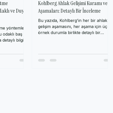
da okunur
20 Eyl 2023
3 dakikada okunur
Etme
Kohlberg Ahlak Gelişimi Kuramı ve
daklı ve Duygu
Aşamaları: Detaylı Bir İnceleme
Bu yazıda, Kohlberg'in her bir ahlak
gelişim aşamasını, her aşama için üç
tme yöntemleri:
örnek durumla birlikte detaylı bir
u odaklı baş
şekilde ele alacağım.
 detaylı bilgi.