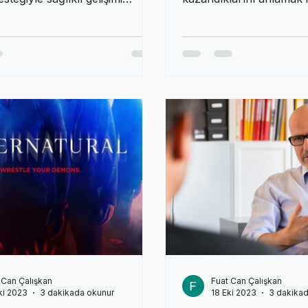
arı izleyerek öğrenir. İzmir’de
bireylerin yeni davranışl
teğiyle sağlıklı gelişimi
kazandıklarını anlamak i
in.
konudur. Öğrenme, bir 
 Can Çalışkan
Fuat Can Çalışkan