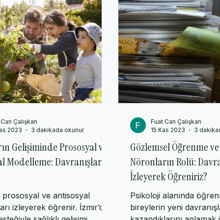
Yeni Fikirler
AP Psychology Kavram ve Konuları
Popüler P
 Can Çalışkan
Fuat Can Çalışkan
as 2023
3 dakikada okunur
15 Kas 2023
3 dakika
ın Gelişiminde Prososyal ve
Gözlemsel Öğrenme ve 
al Modelleme: Davranışların
Nöronların Rolü: Davra
İzleyerek Öğreniriz?
 prososyal ve antisosyal
Psikoloji alanında öğre