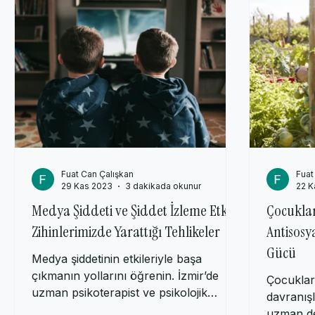
Yetişkin Psikolojisi
Genel Psikoloji
Akımlar, Öncüler, 
Fuat Can Çalışkan
Fuat
29 Kas 2023
3 dakikada okunur
22 K
Medya Şiddeti ve Şiddet İzleme Etkisi:
Çocuklar
Zihinlerimizde Yarattığı Tehlikeler
Antisosy
Gücü
Medya şiddetinin etkileriyle başa
çıkmanın yollarını öğrenin. İzmir’de
Çocuklar
uzman psikoterapist ve psikolojik