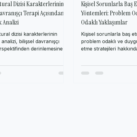
ki 2023
3 dakikada okunur
18 Eki 2023
3 dakika
ural Dizisi Karakterlerinin
Kişisel Sorunlarla Baş 
 Davranışçı Terapi Açısından
Yöntemleri: Problem O
k Analizi
Odaklı Yaklaşımlar
ral dizisi karakterlerinin
Kişisel sorunlarla baş e
 analizi, bilişsel davranışçı
problem odaklı ve duyg
rspektifinden derinlemesine bir
etme stratejileri hakkında
 sunmaktadır.
İzmir'de psikolog hizme