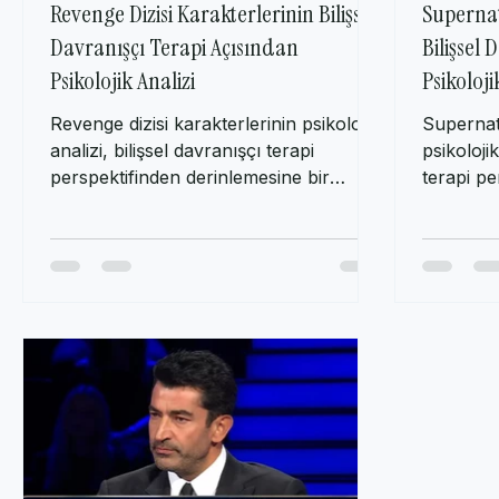
1 Kas 2023
3 dakikada okunur
25 E
Revenge Dizisi Karakterlerinin Bilişsel
Supernat
Davranışçı Terapi Açısından
Bilişsel
Psikolojik Analizi
Psikoloji
Revenge dizisi karakterlerinin psikolojik
Supernatu
analizi, bilişsel davranışçı terapi
psikolojik
perspektifinden derinlemesine bir
terapi pe
inceleme sunmaktadır. İzmir
inceleme