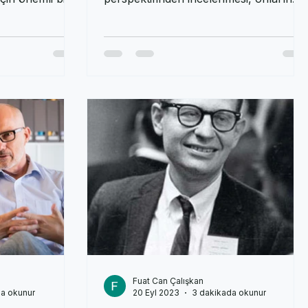
arı nasıl
karakterlerinin bilişsel davranışçı terapi
çin önemli bir
perspektifinden incelenmesi, onların
davranış
karmaşık psikolojik yap
Fuat Can Çalışkan