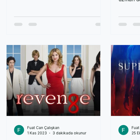
davranışl
danışman desteğiyle bireylerin ve ç
uzman des
destekley
Fuat Can Çalışkan
Fuat